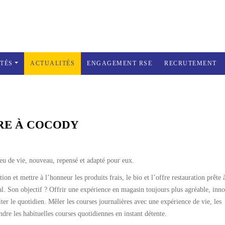
ITÉS
ACTUALITÉS
ENGAGEMENT RSE
RECRUTEMENT
dy
RE À COCODY
ieu de vie, nouveau, repensé et adapté pour eux.
 et mettre à l’honneur les produits frais, le bio et l’offre restauration prête 
. Son objectif ? Offrir une expérience en magasin toujours plus agréable, inn
ter le quotidien. Mêler les courses journalières avec une expérience de vie, les
re les habituelles courses quotidiennes en instant détente.