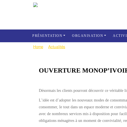
PRÉSENTATION
ORGANISATION
ACTIV
Home
Actualités
Ouverture Monop’Ivoire à Coco
OUVERTURE MONOP’IVOI
Désormais les clients pourront découvrir ce véritable l
L’idée est d’adopter les nouveaux modes de consommation
consommer, le tout dans un espace moderne et convivial
avec de nombreux services mis à disposition pour facili
obligations ménagères à un moment de convivialité, rend