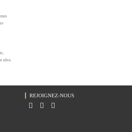
umes
re
ie,
n ultra
REJOIGNEZ-NOUS