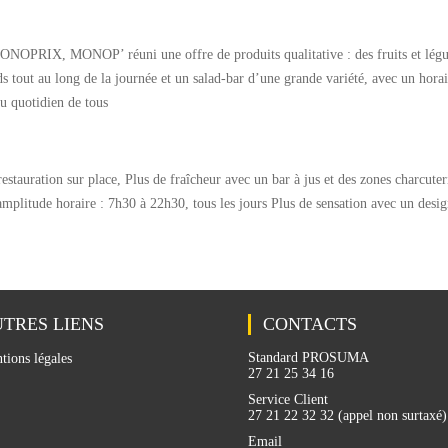
MONOPRIX, MONOP’ réuni une offre de produits qualitative : des fruits et lég
ds tout au long de la journée et un salad-bar d’une grande variété, avec un horai
u quotidien de tous
estauration sur place, Plus de fraîcheur avec un bar à jus et des zones charcuter
mplitude horaire : 7h30 à 22h30, tous les jours Plus de sensation avec un desig
TRES LIENS
CONTACTS
Standard PROSUMA
tions légales
27 21 25 34 16
Service Client
27 21 22 32 32 (appel non surtaxé)
Email