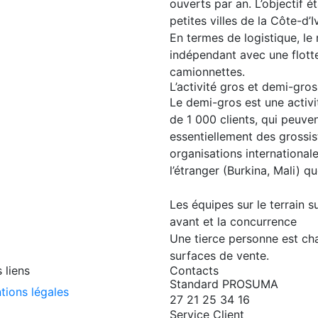
ouverts par an. L’objectif 
petites villes de la Côte-d’I
En termes de logistique, le
indépendant avec une flott
camionnettes.
L’activité gros et demi-gros
Le demi-gros est une activi
de 1 000 clients, qui peuven
essentiellement des grossist
organisations internationale
l’étranger (Burkina, Mali) qu
Les équipes sur le terrain s
avant et la concurrence
Une tierce personne est ch
surfaces de vente.
 liens
Contacts
Standard PROSUMA
tions légales
27 21 25 34 16
Service Client