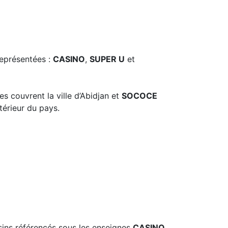
représentées :
CASINO
,
SUPER U
et
es couvrent la ville d’Abidjan et
SOCOCE
térieur du pays.
sins référencés sous les enseignes
CASINO