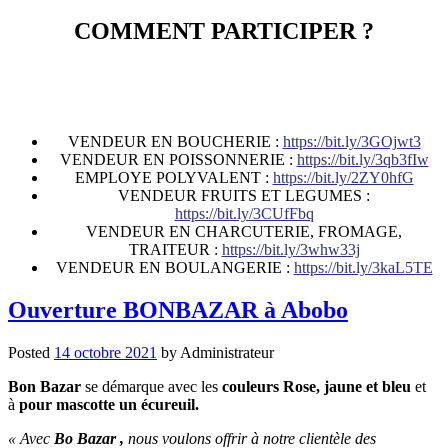
COMMENT PARTICIPER ?
VENDEUR EN BOUCHERIE :
https://bit.ly/3GOjwt3
VENDEUR EN POISSONNERIE :
https://bit.ly/3qb3fIw
EMPLOYE POLYVALENT :
https://bit.ly/2ZY0hfG
VENDEUR FRUITS ET LEGUMES :
https://bit.ly/3CUfFbq
VENDEUR EN CHARCUTERIE, FROMAGE,
TRAITEUR :
https://bit.ly/3whw33j
VENDEUR EN BOULANGERIE :
https://bit.ly/3kaL5TE
Ouverture BONBAZAR à Abobo
Posted
14 octobre 2021
by
Administrateur
Bon Bazar
se démarque avec les
couleurs Rose, jaune et bleu
et
à
pour mascotte un écureuil.
« Avec
Bo Bazar ,
nous voulons offrir à notre clientèle des