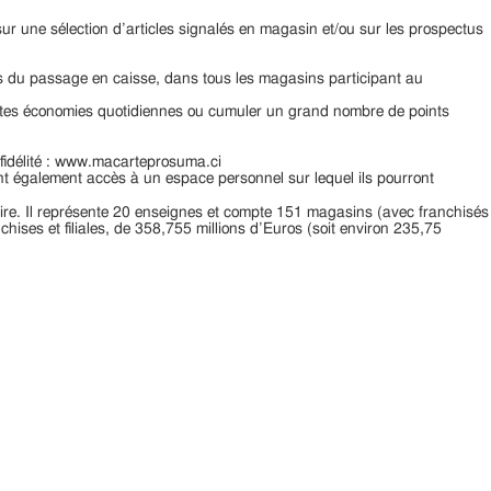
 sur une sélection d’articles signalés en magasin et/ou sur les prospectus
ors du passage en caisse, dans tous les magasins participant au
e petites économies quotidiennes ou cumuler un grand nombre de points
 fidélité : www.macarteprosuma.ci
ont également accès à un espace personnel sur lequel ils pourront
ire. Il représente 20 enseignes et compte 151 magasins (avec franchisés
chises et filiales, de 358,755 millions d’Euros (soit environ 235,75