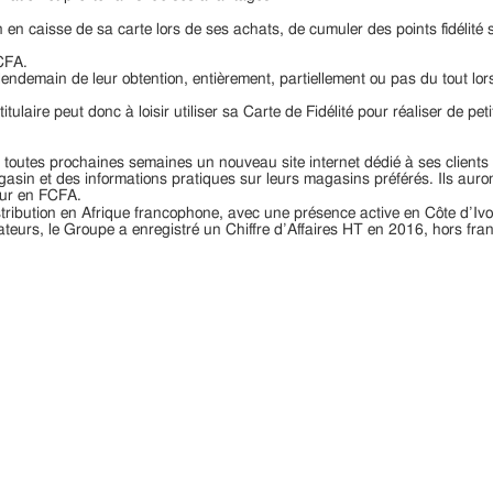
on en caisse de sa carte lors de ses achats, de cumuler des points fidélité
 CFA.
lendemain de leur obtention, entièrement, partiellement ou pas du tout l
 titulaire peut donc à loisir utiliser sa Carte de Fidélité pour réaliser d
 toutes prochaines semaines un nouveau site internet dédié à ses clients
magasin et des informations pratiques sur leurs magasins préférés. Ils aur
leur en FCFA.
ribution en Afrique francophone, avec une présence active en Côte d’Ivo
orateurs, le Groupe a enregistré un Chiffre d’Affaires HT en 2016, hors fran