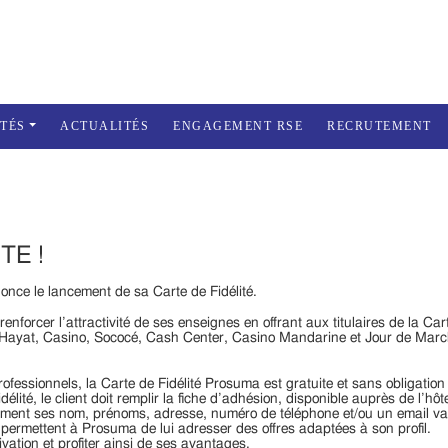
ITÉS
ACTUALITÉS
ENGAGEMENT RSE
RECRUTEMENT
TE !
once le lancement de sa Carte de Fidélité.
nforcer l’attractivité de ses enseignes en offrant aux titulaires de la Car
s Hayat, Casino, Sococé, Cash Center, Casino Mandarine et Jour de March
rofessionnels, la Carte de Fidélité Prosuma est gratuite et sans obligation
ité, le client doit remplir la fiche d’adhésion, disponible auprès de l’hô
amment ses nom, prénoms, adresse, numéro de téléphone et/ou un email val
 permettent à Prosuma de lui adresser des offres adaptées à son profil.
ivation et profiter ainsi de ses avantages.