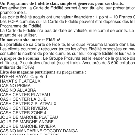
Un Programme de Fidélité clair, simple et généreux pour ses clients.
Dès activation, la Carte de Fidélité permet à son titulaire, sur présentati
promotionnels.
Les points fidélité acquis ont une valeur financière : 1 point = 10 Francs
Les FCFA cumulés sur la Carte de Fidélité peuvent être dépensés dès le 
Programme de Fidélité.
La Carte de Fidélité n’a pas de date de validité, ni le cumul de points. Le
avant de les utiliser.
Un nouveau site internet Fidélité.
En parallèle de sa Carte de Fidélité, le Groupe Prosuma lancera dans les
Les clients pourront y retrouver toutes les offres Fidélité proposées en 
consulter le nombre de points cumulés sur leur compte fidélité et leur va
A propos de Prosuma :
Le Groupe Prosuma est le leader de la grande dist
et filiales), 2 centrales d’achat (sec et frais). Avec près de 3 600 collab
milliards de FCFA).
Liste des magasins participant au programme :
HYPER HAYAT Cap Sud
HAYAT 2 PLATEAUX
CASINO PRIMA
CASINO ALLABRA
CASH CENTER PLATEAU
CASH CENTER LA DJIBI
CASH CENTER 2 PLATEAUX
CASH CENTER RIVIERA
CASH CENTER ZONE 4
JOUR DE MARCHE PLATEAU
JOUR DE MARCHE ANGRE
JOUR DE MARCHE RIVIERA
CASINO MANDARINE COCODY DANGA