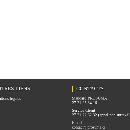
TRES LIENS
CONTACTS
Standard PROSUMA
tions légales
27 21 25 34 16
Service Client
27 21 22 32 32 (appel non surtaxé)
Email
contact@prosuma.ci