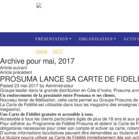
PRÉSENTATION
ORGANISATION
ACTIV
Home
2017
mai
Archive pour mai, 2017
Article suivant
Article précédent
PROSUMA LANCE SA CARTE DE FIDELI
Posted
23 mai 2017
by
Administrateur
Groupe leader dans la grande distribution en Côte d’Ivoire, Prosuma ann
Un renforcement de la proximité entre Prosuma et ses clients.
Nouveau levier de fidélisation, cette carte permet au Groupe Prosuma de re
La Carte de Fidélité est utilisable dans tous les magasins des enseigne
magasins).
Une Carte de Fidélité gratuite et accessible à tous.
Accessible à tous les clients particuliers âgés de plus de 18 ans et aux p
Pour adhérer au Programme de Fidélité Prosuma et obtenir la Carte de Fidél
obligatoires nécessaires pour créer son compte et activer sa carte, not
D’autres informations facultatives peuvent être demandées au titulaire et
Le titulaire pourra utiliser sa Carte de Fidélité immédiatement dès son act